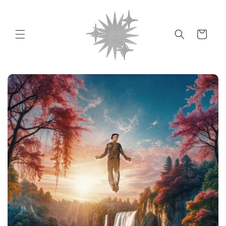
Ir
directamente
al contenido
Carrito