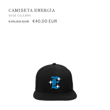
CAMISETA ENERGÍA
Proveedor:
SOGE CULEBRA
Precio
Precio
€40,00 EUR
€45,00 EUR
habitual
de
oferta